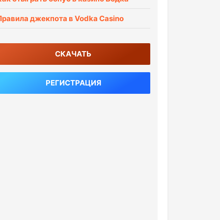
Правила джекпота в Vodka Casino
СКАЧАТЬ
РЕГИСТРАЦИЯ