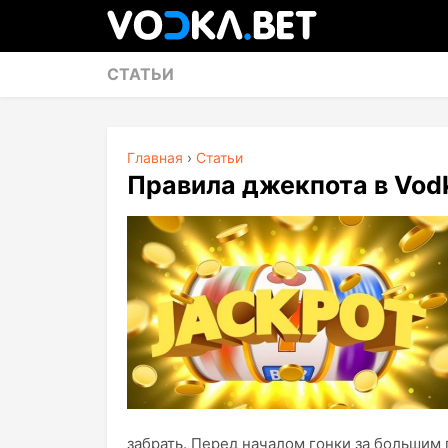
СТАТЬИ
Главная
›
Статьи
Правила джекпота в Vod
забрать. Перед началом гонки за большим 