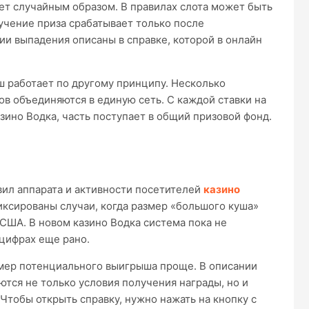
ает случайным образом. В правилах слота может быть
учение приза срабатывает только после
и выпадения описаны в справке, которой в онлайн
 работает по другому принципу. Несколько
ов объединяются в единую сеть. С каждой ставки на
азино Водка, часть поступает в общий призовой фонд.
авил аппарата и активности посетителей
казино
фиксированы случаи, когда размер «большого куша»
США. В новом казино Водка система пока не
 цифрах еще рано.
мер потенциального выигрыша проще. В описании
ются не только условия получения награды, но и
 Чтобы открыть справку, нужно нажать на кнопку с