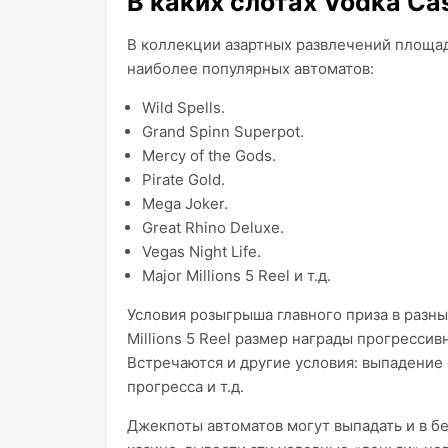
В каких слотах Vodka C
В коллекции азартных развлечений площад
наиболее популярных автоматов:
Wild Spells.
Grand Spinn Superpot.
Mercy of the Gods.
Pirate Gold.
Mega Joker.
Great Rhino Deluxe.
Vegas Night Life.
Major Millions 5 Reel и т.д.
Условия розыгрыша главного приза в разны
Millions 5 Reel размер награды прогресси
Встречаются и другие условия: выпадение
прогресса и т.д.
Джекпоты автоматов могут выпадать и в б