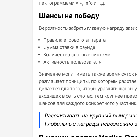
пиктограммами «i», info и т.д.
Шансы на победу
Вероятность забрать главную награду завис
Правила игрового аппарата.
Сумма ставки в раунде.
Количество слотов в системе.
Активность пользователя.
Значение могут иметь также время суток 
разглашает принципы, по которым работае
делается для того, чтобы уравнять шансы 
входящих в сеть слотах, тем крупнее приз
шансов для каждого конкретного участник
Рассчитывать на крупный выигрыш
Глобальные награды невозможно в