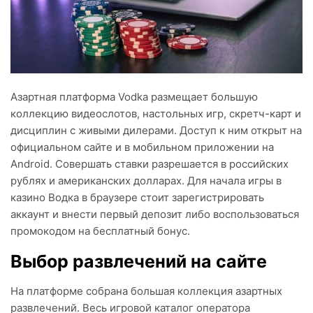
Азартная платформа Vodka размещает большую
коллекцию видеослотов, настольных игр, скретч-карт и
дисциплин с живыми дилерами. Доступ к ним открыт на
официальном сайте и в мобильном приложении на
Android. Совершать ставки разрешается в российских
рублях и американских долларах. Для начала игры в
казино Водка в браузере стоит зарегистрировать
аккаунт и внести первый депозит либо воспользоваться
промокодом на бесплатный бонус.
Выбор развлечений на сайте
На платформе собрана большая коллекция азартных
развлечений. Весь игровой каталог оператора