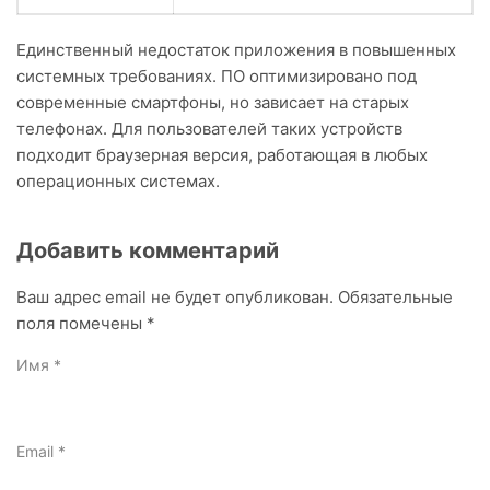
Единственный недостаток приложения в повышенных
системных требованиях. ПО оптимизировано под
современные смартфоны, но зависает на старых
телефонах. Для пользователей таких устройств
подходит браузерная версия, работающая в любых
операционных системах.
Добавить комментарий
Ваш адрес email не будет опубликован.
Обязательные
поля помечены
*
Имя
*
Email
*