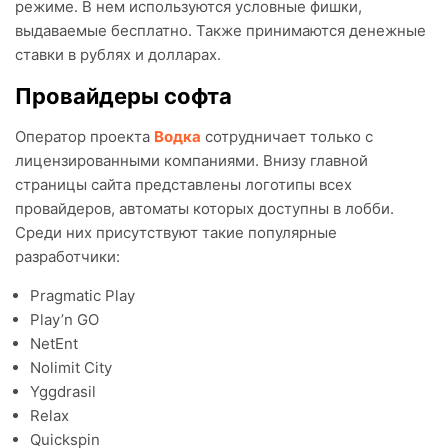
режиме. В нем используются условные фишки,
выдаваемые бесплатно. Также принимаются денежные
ставки в рублях и долларах.
Провайдеры софта
Оператор проекта
Водка
сотрудничает только с
лицензированными компаниями. Внизу главной
страницы сайта представлены логотипы всех
провайдеров, автоматы которых доступны в лобби.
Среди них присутствуют такие популярные
разработчики:
Pragmatic Play
Play’n GO
NetEnt
Nolimit City
Yggdrasil
Relax
Quickspin