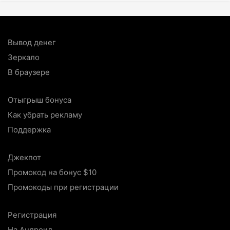
Вывод денег
Зеркало
В браузере
Отыгрыш бонуса
Как убрать рекламу
Поддержка
Джекпот
Промокод на бонус $10
Промокоды при регистрации
Регистрация
На Андроид